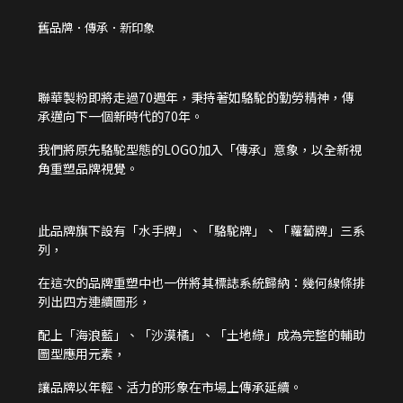
舊品牌．傳承．新印象
聯華製粉即將走過70週年，秉持著如駱駝的勤勞精神，傳
承邁向下一個新時代的70年。
我們將原先駱駝型態的LOGO加入「傳承」意象，以全新視
角重塑品牌視覺。
此品牌旗下設有「水手牌」、「駱駝牌」、「蘿蔔牌」三系
列，
在這次的品牌重塑中也一併將其標誌系統歸納：幾何線條排
列出四方連續圖形，
配上「海浪藍」、「沙漠橘」、「土地綠」成為完整的輔助
圖型應用元素，
讓品牌以年輕、活力的形象在市場上傳承延續。