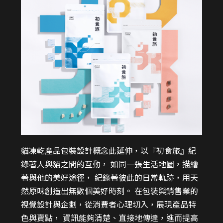
貓凍乾產品包裝設計概念此延伸，以『初食旅』紀
錄著人與貓之間的互動， 如同一張生活地圖，描繪
著與他的美好途徑， 紀錄著彼此的日常軌跡，用天
然原味創造出無數個美好時刻。 在包裝與銷售業的
視覺設計與企劃，從消費者心理切入，展現產品特
色與賣點， 資訊能夠清楚、直接地傳達，進而提高