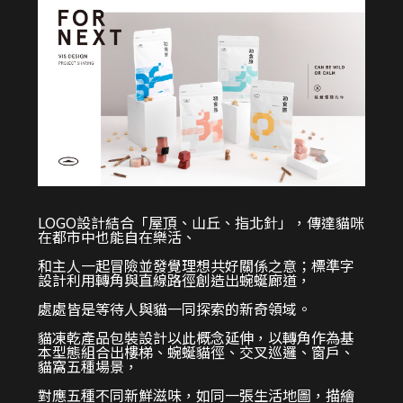
LOGO設計結合「屋頂、山丘、指北針」，傳達貓咪
在都市中也能自在樂活、
和主人一起冒險並發覺理想共好關係之意；標準字
設計利用轉角與直線路徑創造出蜿蜒廊道，
處處皆是等待人與貓一同探索的新奇領域。
貓凍乾產品包裝設計以此概念延伸，以轉角作為基
本型態組合出樓梯、蜿蜒貓徑、交叉巡邏、窗戶、
貓窩五種場景，
對應五種不同新鮮滋味，如同一張生活地圖，描繪